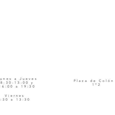
unes a Jueves
Plaza de Colón
8:30-13:00 y
1º2
16:00 a 19:30
Viernes
8:30 a 13:30