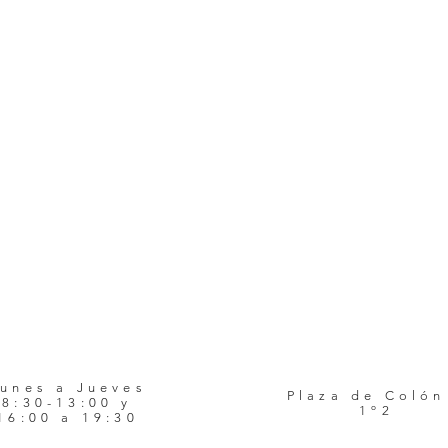
unes a Jueves
Plaza de Colón
8:30-13:00 y
1º2
16:00 a 19:30