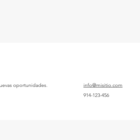
uevas oportunidades.
info@misitio.com
914-123-456