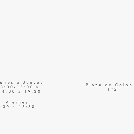
unes a Jueves
Plaza de Colón
8:30-13:00 y
1º2
16:00 a 19:30
Viernes
8:30 a 13:30